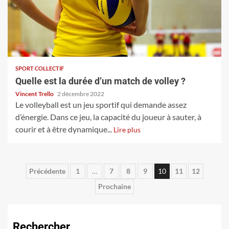
SPORT COLLECTIF
Quelle est la durée d’un match de volley ?
Vincent Trello
2 décembre 2022
Le volleyball est un jeu sportif qui demande assez
d’énergie. Dans ce jeu, la capacité du joueur à sauter, à
courir et à être dynamique...
Lire plus
Pagination
Précédente
1
…
7
8
9
10
11
12
Prochaine
des
publications
Rechercher