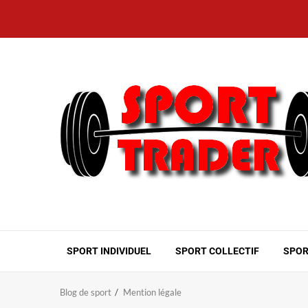
Aller
au
contenu
SPORT INDIVIDUEL
SPORT COLLECTIF
SPOR
Blog de sport
Mention légale