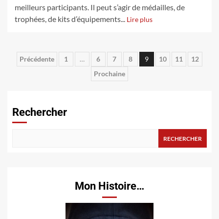
meilleurs participants. Il peut s’agir de médailles, de
trophées, de kits d’équipements...
Lire plus
Pagination
Précédente
1
…
6
7
8
9
10
11
12
Prochaine
des
publications
Rechercher
RECHERCHER
Mon Histoire…