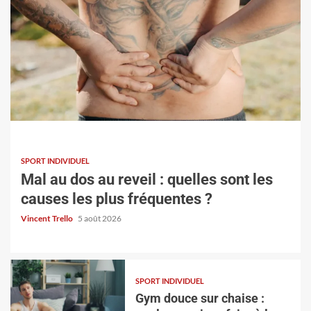
SPORT INDIVIDUEL
SPORT INDIVIDUEL
Gym douce sur chaise : quels exercices faire à
Mal au dos au reveil : quelles sont les
la maison ?
causes les plus fréquentes ?
Vincent Trello
3 août 2026
Vincent Trello
5 août 2026
SPORT INDIVIDUEL
Gym douce sur chaise :