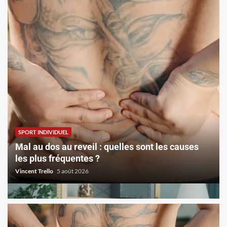
SPORT INDIVIDUEL
Mal au dos au reveil : quelles sont les causes
les plus fréquentes ?
Vincent Trello
5 août 2026