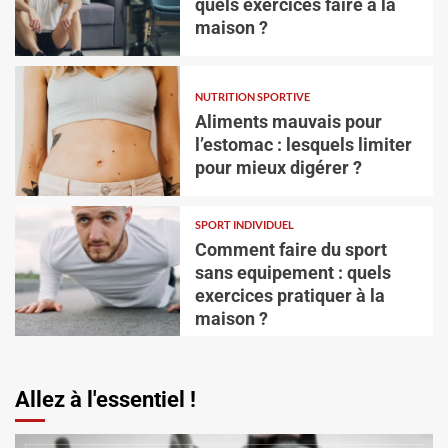
quels exercices faire à la
maison ?
NUTRITION SPORTIVE
Aliments mauvais pour
l’estomac : lesquels limiter
pour mieux digérer ?
NUTRITION SPORTIVE
Aliments mauvais pour l’estomac : lesquels
SPORT INDIVIDUEL
limiter pour mieux digérer ?
Comment faire du sport
Vincent Trello
31 juillet 2026
sans equipement : quels
exercices pratiquer à la
maison ?
Allez à l'essentiel !