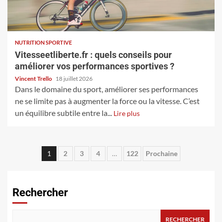
NUTRITION SPORTIVE
Vitesseetliberte.fr : quels conseils pour
améliorer vos performances sportives ?
Vincent Trello
18 juillet 2026
Dans le domaine du sport, améliorer ses performances
ne se limite pas à augmenter la force ou la vitesse. C’est
un équilibre subtile entre la...
Lire plus
Pagination
1
2
3
4
…
122
Prochaine
des
publications
Rechercher
RECHERCHER