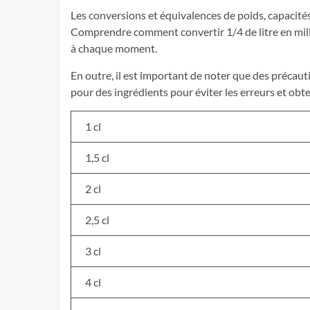
Les conversions et équivalences de poids, capacité
Comprendre comment convertir 1/4 de litre en millil
à chaque moment.
En outre, il est important de noter que des précaut
pour des ingrédients pour éviter les erreurs et obte
1 cl
1,5 cl
2 cl
2,5 cl
3 cl
4 cl