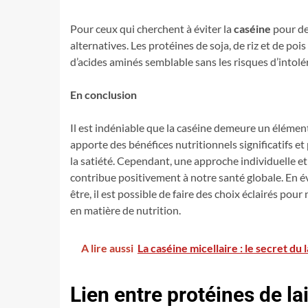
Pour ceux qui cherchent à éviter la
caséine
pour des
alternatives. Les protéines de soja, de riz et de poi
d’acides aminés semblable sans les risques d’intolér
En conclusion
Il est indéniable que la caséine demeure un élémen
apporte des bénéfices nutritionnels significatifs et
la satiété. Cependant, une approche individuelle e
contribue positivement à notre santé globale. En éva
être, il est possible de faire des choix éclairés po
en matière de nutrition.
A lire aussi
La caséine micellaire : le secret du
Lien entre protéines de la