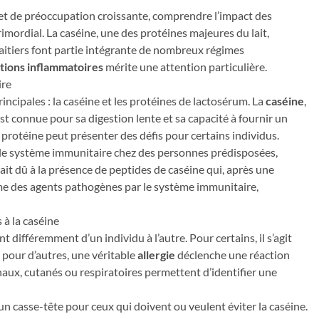
jet de préoccupation croissante, comprendre l’impact des
mordial. La caséine, une des protéines majeures du lait,
 laitiers font partie intégrante de nombreux régimes
tions inflammatoires
mérite une attention particulière.
ire
incipales : la caséine et les protéines de lactosérum. La
caséine
,
st connue pour sa digestion lente et sa capacité à fournir un
protéine peut présenter des défis pour certains individus.
 le système immunitaire chez des personnes prédisposées,
it dû à la présence de peptides de caséine qui, après une
me des agents pathogènes par le système immunitaire,
 à la caséine
t différemment d’un individu à l’autre. Pour certains, il s’agit
 pour d’autres, une véritable
allergie
déclenche une réaction
aux, cutanés ou respiratoires permettent d’identifier une
un casse-tête pour ceux qui doivent ou veulent éviter la caséine.