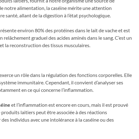
duits laitiers, fournit à notre organisme une source de
notre alimentation, la caséine mérite une attention
re santé, allant de la digestion à l’état psychologique.
présente environ 80% des protéines dans le lait de vache et est
 un relâchement graduel des acides aminés dans le sang. C’est un
t la reconstruction des tissus musculaires.
xerce un rôle dans la régulation des fonctions corporelles. Elle
 système immunitaire. Cependant, il convient d’analyser ses
 notamment en ce qui concerne l’inflammation.
séine
et l’inflammation est encore en cours, mais il est prouvé
roduits laitiers peut être associée à des réactions
 des individus avec une intolérance à la caséine ou des