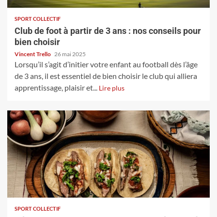
SPORT COLLECTIF
Club de foot à partir de 3 ans : nos conseils pour
bien choisir
Vincent Trello
26 mai 2025
Lorsqu’il s’agit d’initier votre enfant au football dès l’âge
de 3 ans, il est essentiel de bien choisir le club qui alliera
apprentissage, plaisir et...
Lire plus
SPORT COLLECTIF