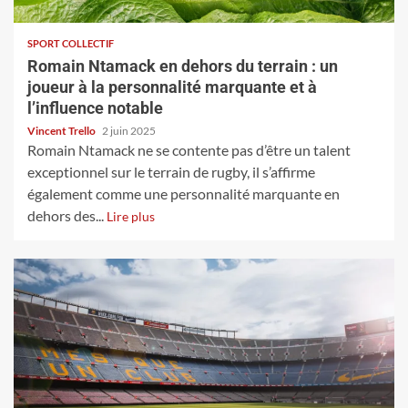
SPORT COLLECTIF
Romain Ntamack en dehors du terrain : un
joueur à la personnalité marquante et à
l’influence notable
Vincent Trello
2 juin 2025
Romain Ntamack ne se contente pas d’être un talent
exceptionnel sur le terrain de rugby, il s’affirme
également comme une personnalité marquante en
dehors des...
Lire plus