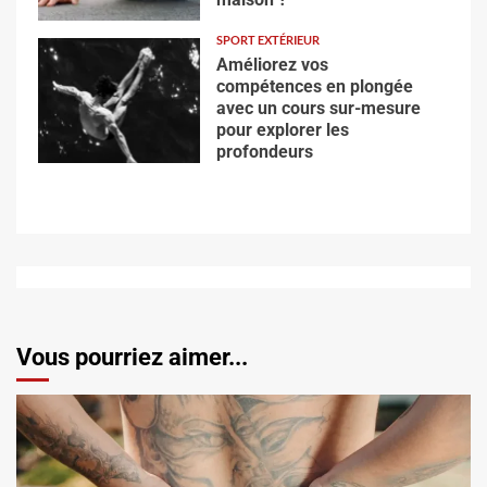
SPORT EXTÉRIEUR
Améliorez vos
compétences en plongée
avec un cours sur-mesure
pour explorer les
profondeurs
Vous pourriez aimer...