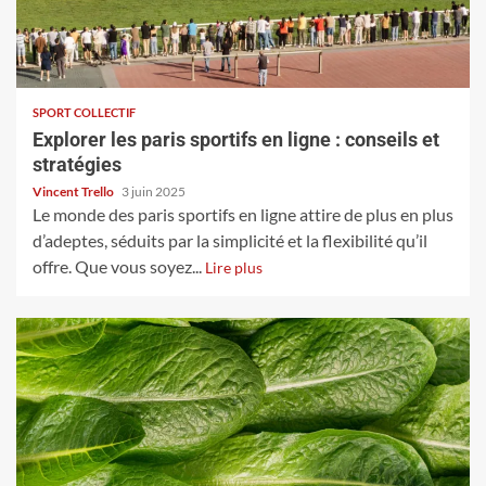
SPORT COLLECTIF
Explorer les paris sportifs en ligne : conseils et
stratégies
Vincent Trello
3 juin 2025
Le monde des paris sportifs en ligne attire de plus en plus
d’adeptes, séduits par la simplicité et la flexibilité qu’il
offre. Que vous soyez...
Lire plus