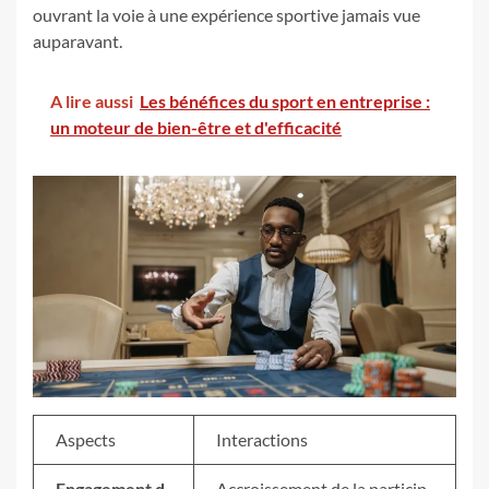
ouvrant la voie à une expérience sportive jamais vue
auparavant.
A lire aussi
Les bénéfices du sport en entreprise :
un moteur de bien-être et d'efficacité
Aspects
Interactions
Engagement d
Accroissement de la particip