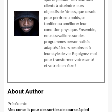
clients à atteindre leurs
objectifs de fitness, que ce soit
pour perdre du poids, se
tonifier ou améliorer leur
condition physique. Ensemble,
nous travaillons sur des
programmes personnalisés
adaptés à leurs besoins et à
leur style de vie. Rejoignez-moi
pour transformer votre santé
et votre bien-être !
About Author
Navigation
Précédente
Mes conseils pour des sorties de course à pied