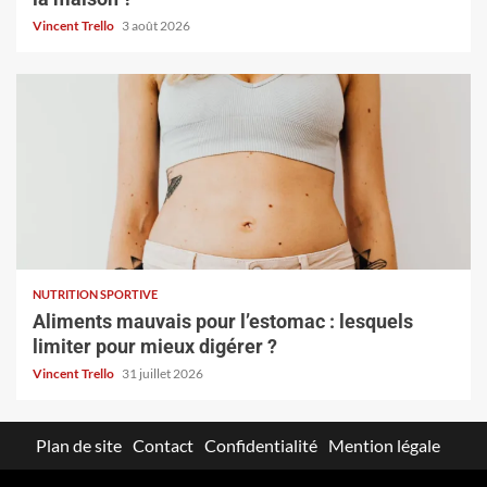
Vincent Trello
3 août 2026
NUTRITION SPORTIVE
Aliments mauvais pour l’estomac : lesquels
limiter pour mieux digérer ?
Vincent Trello
31 juillet 2026
Plan de site
Contact
Confidentialité
Mention légale