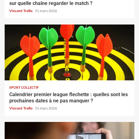
sur quelle chaîne regarder le match ?
Vincent Trello
31 mars 2026
SPORT COLLECTIF
Calendrier premier league flechette : quelles sont les
prochaines dates à ne pas manquer ?
Vincent Trello
31 mars 2026