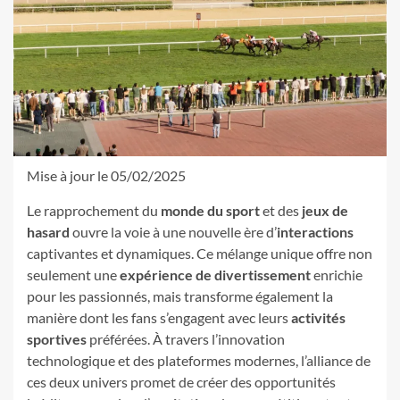
Mise à jour le 05/02/2025
Le rapprochement du
monde du sport
et des
jeux de
hasard
ouvre la voie à une nouvelle ère d’
interactions
captivantes et dynamiques. Ce mélange unique offre non
seulement une
expérience de divertissement
enrichie
pour les passionnés, mais transforme également la
manière dont les fans s’engagent avec leurs
activités
sportives
préférées. À travers l’innovation
technologique et des plateformes modernes, l’alliance de
ces deux univers promet de créer des opportunités