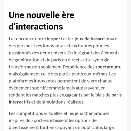
Une nouvelle ère
d’interactions
La rencontre entre le
sport
et les
jeux de hasard
ouvre
des perspectives innovantes et excitantes pour les
passionnés des deux univers. En intégrant des éléments
de gamification et de paris en direct, cette synergie
transforme non seulement l’expérience des
spectateurs
,
mais également celle des participants eux-mêmes. Les
plateformes innovantes permettent de vivre chaque
événement sportif comme jamais auparavant, en
rendant les matches plus engageants par le biais de
paris
interactifs
et de simulations réalistes.
Les compétitions virtuelles et les jeux thématiques
inspirés du sport enrichissent les options de
divertissement tout en captivant un public plus large,