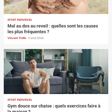
SPORT INDIVIDUEL
Mal au dos au reveil : quelles sont les causes
les plus fréquentes ?
Vincent Trello
5 août 2026
SPORT INDIVIDUEL
Gym douce sur chaise : quels exercices faire à
la maison ?