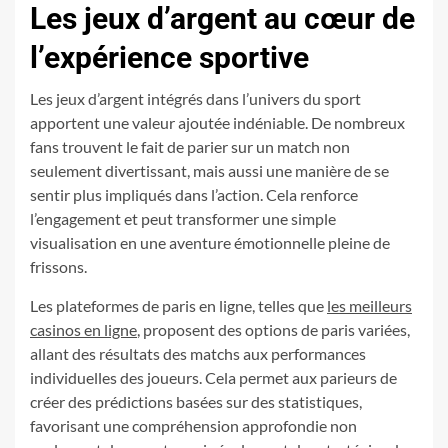
Les jeux d’argent au cœur de
l’expérience sportive
Les jeux d’argent intégrés dans l’univers du sport
apportent une valeur ajoutée indéniable. De nombreux
fans trouvent le fait de parier sur un match non
seulement divertissant, mais aussi une manière de se
sentir plus impliqués dans l’action. Cela renforce
l’engagement et peut transformer une simple
visualisation en une aventure émotionnelle pleine de
frissons.
Les plateformes de paris en ligne, telles que
les meilleurs
casinos en ligne
, proposent des options de paris variées,
allant des résultats des matchs aux performances
individuelles des joueurs. Cela permet aux parieurs de
créer des prédictions basées sur des statistiques,
favorisant une compréhension approfondie non