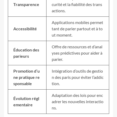
Transparence
curité et la fiabilité des trans
actions.
Applications mobiles permet
Accessibilité
tant de parier partout et à to
ut moment.
Offre de ressources et d’anal
Éducation des
yses prédictives pour aider à
parieurs
parier.
Promotion d’u
Intégration d’outils de gestio
ne pratique re
n des paris pour éviter l’addic
sponsable
tion.
Adaptation des lois pour enc
Évolution régl
adrer les nouvelles interactio
ementaire
ns.