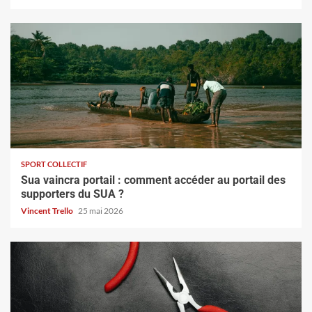
SPORT COLLECTIF
Sua vaincra portail : comment accéder au portail des
supporters du SUA ?
Vincent Trello
25 mai 2026