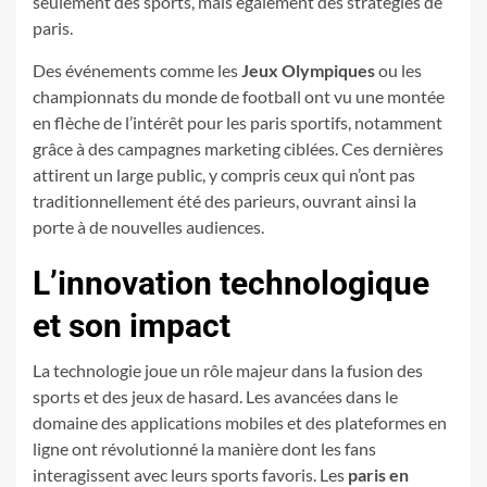
seulement des sports, mais également des stratégies de
paris.
Des événements comme les
Jeux Olympiques
ou les
championnats du monde de football ont vu une montée
en flèche de l’intérêt pour les paris sportifs, notamment
grâce à des campagnes marketing ciblées. Ces dernières
attirent un large public, y compris ceux qui n’ont pas
traditionnellement été des parieurs, ouvrant ainsi la
porte à de nouvelles audiences.
L’innovation technologique
et son impact
La technologie joue un rôle majeur dans la fusion des
sports et des jeux de hasard. Les avancées dans le
domaine des applications mobiles et des plateformes en
ligne ont révolutionné la manière dont les fans
interagissent avec leurs sports favoris. Les
paris en