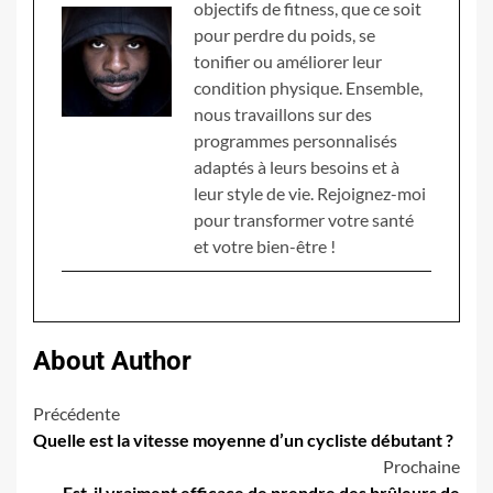
objectifs de fitness, que ce soit
pour perdre du poids, se
tonifier ou améliorer leur
condition physique. Ensemble,
nous travaillons sur des
programmes personnalisés
adaptés à leurs besoins et à
leur style de vie. Rejoignez-moi
pour transformer votre santé
et votre bien-être !
About Author
Navigation
Précédente
Quelle est la vitesse moyenne d’un cycliste débutant ?
d’article
Prochaine
Est-il vraiment efficace de prendre des brûleurs de