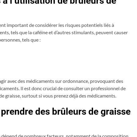
 à l’utilisation de brûleurs de
ment important de considérer les risques potentiels liés à
ients, tels que la caféine et d’autres stimulants, peuvent causer
ersonnes, tels que :
eragir avec des médicaments sur ordonnance, provoquant des
icaments. Il est donc crucial de consulter un professionnel de
e graisse, surtout si vous prenez déjà des médicaments.
e prendre des brûleurs de graisse
isse dépend de nombreux facteurs, notamment de la composition