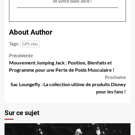
et votre bien-être !
About Author
Tags:
GPS vélo
Navigation
Précédente
Mouvement Jumping Jack : Position, Bienfaits et
d’article
Programme pour une Perte de Poids Musculaire !
Prochaine
Sac Loungefly : La collection ultime de produits Disney
pour les fans !
Sur ce sujet