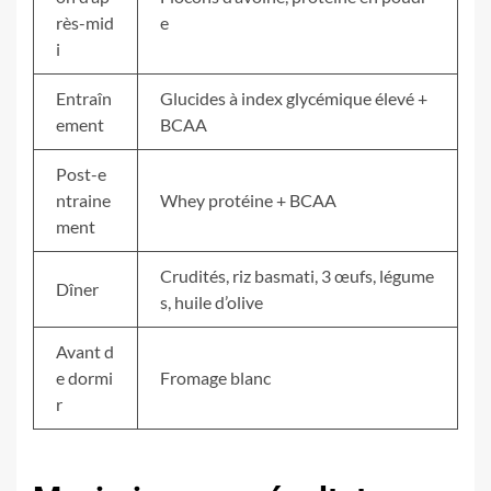
rès-mid
e
i
Entraîn
Glucides à index glycémique élevé +
ement
BCAA
Post-e
ntraine
Whey protéine + BCAA
ment
Crudités, riz basmati, 3 œufs, légume
Dîner
s, huile d’olive
Avant d
e dormi
Fromage blanc
r