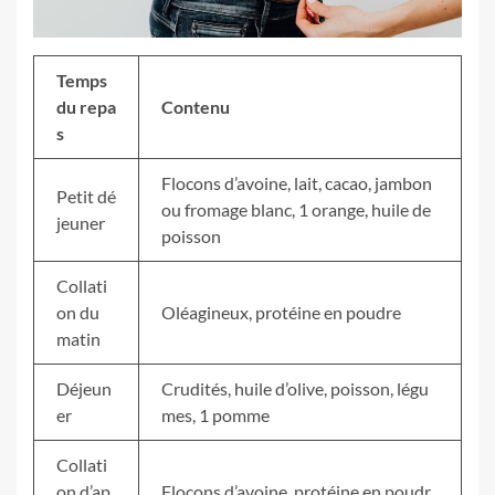
Temps
du repa
Contenu
s
Flocons d’avoine, lait, cacao, jambon
Petit dé
ou fromage blanc, 1 orange, huile de
jeuner
poisson
Collati
on du
Oléagineux, protéine en poudre
matin
Déjeun
Crudités, huile d’olive, poisson, légu
er
mes, 1 pomme
Collati
on d’ap
Flocons d’avoine, protéine en poudr