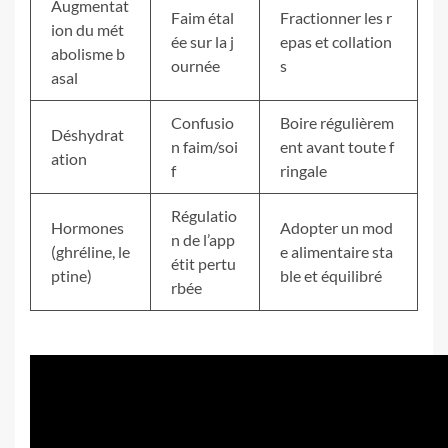
Augmentat
Faim étal
Fractionner les r
ion du mét
ée sur la j
epas et collation
abolisme b
ournée
s
asal
Confusio
Boire régulièrem
Déshydrat
n faim/soi
ent avant toute f
ation
f
ringale
Régulatio
Hormones
Adopter un mod
n de l’app
(ghréline, le
e alimentaire sta
étit pertu
ptine)
ble et équilibré
rbée