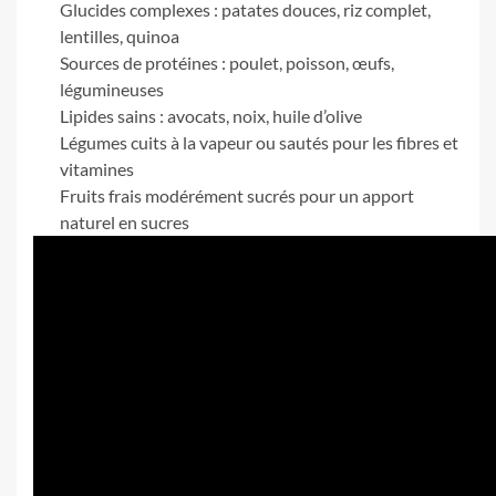
Glucides complexes : patates douces, riz complet,
lentilles, quinoa
Sources de protéines : poulet, poisson, œufs,
légumineuses
Lipides sains : avocats, noix, huile d’olive
Légumes cuits à la vapeur ou sautés pour les fibres et
vitamines
Fruits frais modérément sucrés pour un apport
naturel en sucres