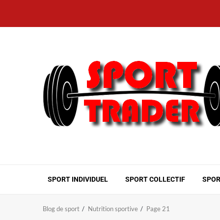
Aller
au
contenu
SPORT INDIVIDUEL
SPORT COLLECTIF
SPOR
Blog de sport
Nutrition sportive
Page 21