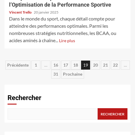
l’Optimisation de la Performance Sportive
Vincent Trello
20 janvier 2025
Dans le monde du sport, chaque détail compte pour
atteindre des performances optimales. Parmi les
nombreuses stratégies nutritionnelles, les BCAA, ou
acides aminés à chaîne...
Lire plus
Pagination
Précédente
1
…
16
17
18
19
20
21
22
…
31
Prochaine
des
publications
Rechercher
RECHERCHER