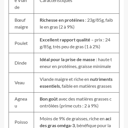
e Vian
Caractéristiques
de
Bœuf
Richesse en protéines
: 23g/85g, faib
maigre
le en gras (2 à 9%)
Excellent rapport qualité
– prix : 24
Poulet
g/85g, très peu de gras (1 à 2%)
Idéal pour la prise de masse
: haute t
Dinde
eneur en protéines, graisse minimale
Viande maigre et riche en
nutriments
Veau
essentiels
, faible en matières grasses
Agnea
Bon goût
avec des matières grasses c
u
ontrôlées (prime cuts : 2 à 9%)
Moins de 9% de graisses, riche en
aci
Poisso
des gras oméga-3
, bénéfique pour la