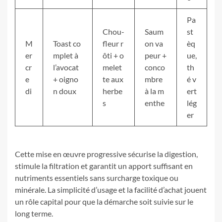
Pa
Chou-
Saum
st
M
Toast co
fleur r
on va
èq
er
mplet à
ôti + o
peur +
ue,
cr
l’avocat
melet
conco
th
e
+ oigno
te aux
mbre
é v
di
n doux
herbe
à la m
ert
s
enthe
lég
er
Cette mise en œuvre progressive sécurise la digestion,
stimule la filtration et garantit un apport suffisant en
nutriments essentiels sans surcharge toxique ou
minérale. La simplicité d’usage et la facilité d’achat jouent
un rôle capital pour que la démarche soit suivie sur le
long terme.