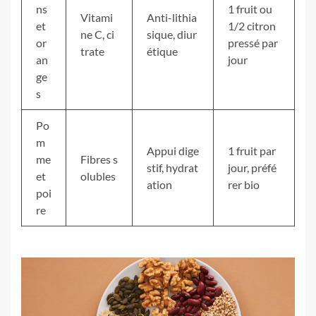
ns
1 fruit ou
Vitami
Anti-lithia
et
1/2 citron
ne C, ci
sique, diur
or
pressé par
trate
étique
an
jour
ge
s
Po
m
Appui dige
1 fruit par
me
Fibres s
stif, hydrat
jour, préfé
et
olubles
ation
rer bio
poi
re