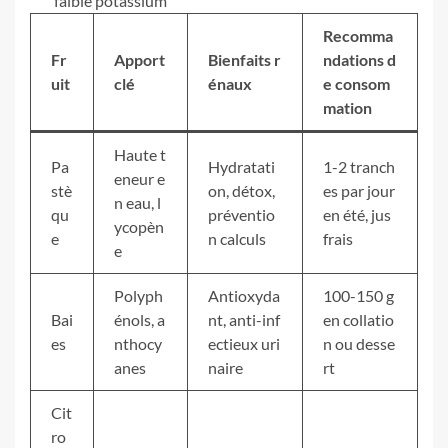
faible potassium
Recomma
Fr
Apport
Bienfaits r
ndations d
uit
clé
énaux
e consom
mation
Haute t
Pa
Hydratati
1-2 tranch
eneur e
stè
on, détox,
es par jour
n eau, l
qu
préventio
en été, jus
ycopèn
e
n calculs
frais
e
Polyph
Antioxyda
100-150 g
Bai
énols, a
nt, anti-inf
en collatio
es
nthocy
ectieux uri
n ou desse
anes
naire
rt
Cit
ro