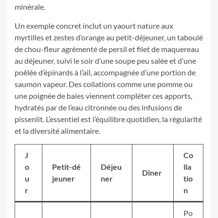
minérale.
Un exemple concret inclut un yaourt nature aux
myrtilles et zestes d’orange au petit-déjeuner, un taboulé
de chou-fleur agrémenté de persil et filet de maquereau
au déjeuner, suivi le soir d’une soupe peu salée et d’une
poêlée d’épinards à l’ail, accompagnée d’une portion de
saumon vapeur. Des collations comme une pomme ou
une poignée de baies viennent compléter ces apports,
hydratés par de l’eau citronnée ou des infusions de
pissenlit. L’essentiel est l’équilibre quotidien, la régularité
et la diversité alimentaire.
J
Co
o
Petit-dé
Déjeu
lla
Dîner
u
jeuner
ner
tio
r
n
Po