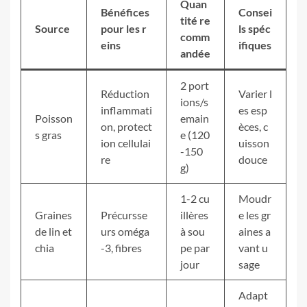
Quan
Bénéfices
Consei
tité re
Source
pour les r
ls spéc
comm
eins
ifiques
andée
2 port
Réduction
Varier l
ions/s
inflammati
es esp
Poisson
emain
on, protect
èces, c
s gras
e (120
ion cellulai
uisson
-150
re
douce
g)
1-2 cu
Moudr
Graines
Précursse
illères
e les gr
de lin et
urs oméga
à sou
aines a
chia
-3, fibres
pe par
vant u
jour
sage
Adapt