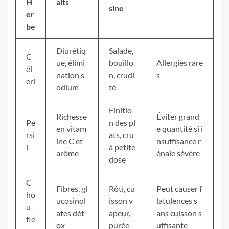
H
aits
sine
er
be
Diurétiq
Salade,
C
ue, élimi
bouillo
Allergies rare
él
nation s
n, crudi
s
eri
odium
té
Finitio
Richesse
Éviter grand
Pe
n des pl
en vitam
e quantité si i
rsi
ats, cru
ine C et
nsuffisance r
l
à petite
arôme
énale sévère
dose
C
Fibres, gl
Rôti, cu
Peut causer f
ho
ucosinol
isson v
latulences s
u-
ates dét
apeur,
ans cuisson s
fle
ox
purée
uffisante