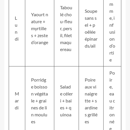
m
Tabou
Soupe
m
Yaourt n
lé cho
L
sans s
e, i
ature +
u-fleu
u
el + p
nf
myrtille
r, pers
n
oêlée
usi
s + zeste
il, filet
di
épinar
on
d’orange
maqu
ds/ail
d’o
ereau
rti
e
Po
Porridg
Poire
ir
e boisso
Salad
aux vi
e,
M
n végéta
e céler
naigre
ea
ar
le + grai
i + bai
tte + s
u c
di
nes de li
es + q
ardine
itr
n moulu
uinoa
s grillé
on
es
es
né
e