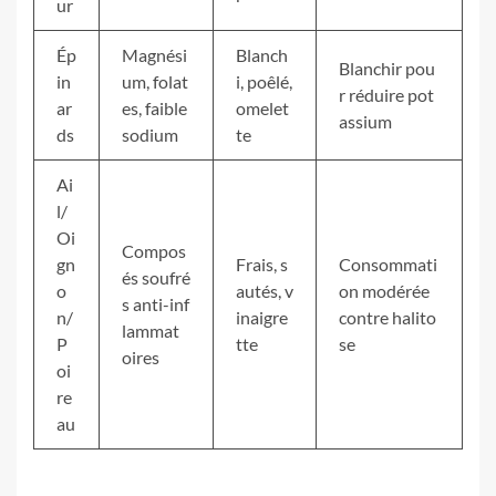
ur
Ép
Magnési
Blanch
Blanchir pou
in
um, folat
i, poêlé,
r réduire pot
ar
es, faible
omelet
assium
ds
sodium
te
Ai
l/
Oi
Compos
gn
Frais, s
Consommati
és soufré
o
autés, v
on modérée
s anti-inf
n/
inaigre
contre halito
lammat
P
tte
se
oires
oi
re
au