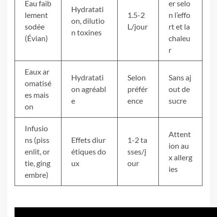
Eau faib
er selo
Hydratati
lement
1.5-2
n l’effo
on, dilutio
sodée
L/jour
rt et la
n toxines
(Évian)
chaleu
r
Eaux ar
Hydratati
Selon
Sans aj
omatisé
on agréabl
préfér
out de
es mais
e
ence
sucre
on
Infusio
Attent
ns (piss
Effets diur
1-2 ta
ion au
enlit, or
étiques do
sses/j
x allerg
tie, ging
ux
our
ies
embre)