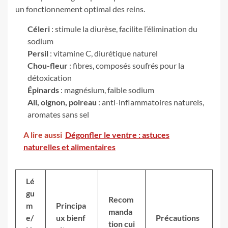
un fonctionnement optimal des reins.
Céleri
: stimule la diurèse, facilite l’élimination du
sodium
Persil
: vitamine C, diurétique naturel
Chou-fleur
: fibres, composés soufrés pour la
détoxication
Épinards
: magnésium, faible sodium
Ail, oignon, poireau
: anti-inflammatoires naturels,
aromates sans sel
A lire aussi
Dégonfler le ventre : astuces
naturelles et alimentaires
Lé
gu
Recom
m
Principa
manda
e/
ux bienf
Précautions
tion cui