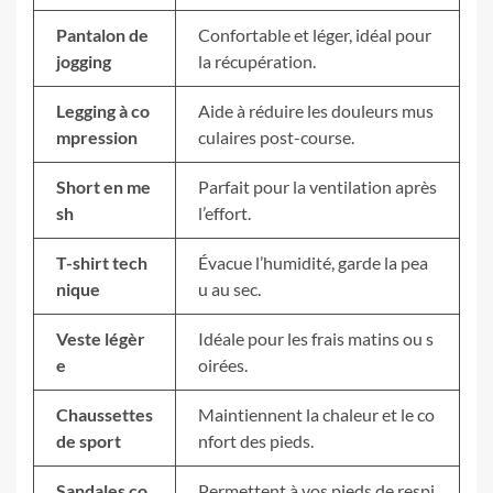
Pantalon de
Confortable et léger, idéal pour
jogging
la récupération.
Legging à co
Aide à réduire les douleurs mus
mpression
culaires post-course.
Short en me
Parfait pour la ventilation après
sh
l’effort.
T-shirt tech
Évacue l’humidité, garde la pea
nique
u au sec.
Veste légèr
Idéale pour les frais matins ou s
e
oirées.
Chaussettes
Maintiennent la chaleur et le co
de sport
nfort des pieds.
Sandales co
Permettent à vos pieds de respi