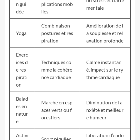
du stress et clarté
n gui
plications mob
mentale
dée
iles
Combinaison
Amélioration de l
Yoga
postures et res
a souplesse et rel
piration
axation profonde
Exerc
ices d
Techniques co
Calme instantan
e res
mme la cohére
é, impact sur le ry
pirati
nce cardiaque
thme cardiaque
on
Balad
Marche en esp
Diminution de l’a
es en
aces verts ou f
nxiété et meilleur
natur
orestiers
e humeur
e
Activi
Libération d’endo
Sport régulier,