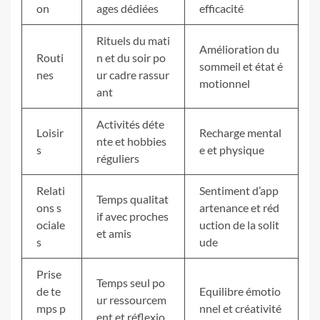
on
ages dédiées
efficacité
Rituels du mati
Amélioration du
Routi
n et du soir po
sommeil et état é
nes
ur cadre rassur
motionnel
ant
Activités déte
Loisir
Recharge mental
nte et hobbies
s
e et physique
réguliers
Relati
Sentiment d’app
Temps qualitat
ons s
artenance et réd
if avec proches
ociale
uction de la solit
et amis
s
ude
Prise
Temps seul po
de te
Equilibre émotio
ur ressourcem
mps p
nnel et créativité
ent et réflexio