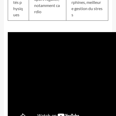
tés p
rphines, meilleur
notamment ca
hysiq
e gestion du stres
rdio
ues
s