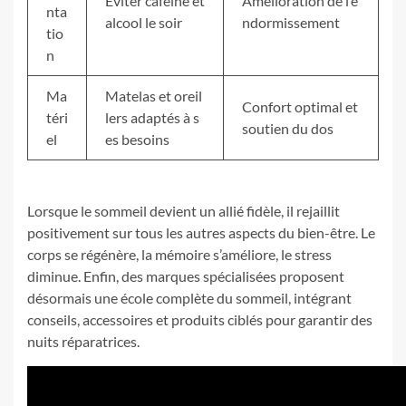
Éviter caféine et
Amélioration de l’e
nta
alcool le soir
ndormissement
tio
n
Ma
Matelas et oreil
Confort optimal et
téri
lers adaptés à s
soutien du dos
el
es besoins
Lorsque le sommeil devient un allié fidèle, il rejaillit
positivement sur tous les autres aspects du bien-être. Le
corps se régénère, la mémoire s’améliore, le stress
diminue. Enfin, des marques spécialisées proposent
désormais une école complète du sommeil, intégrant
conseils, accessoires et produits ciblés pour garantir des
nuits réparatrices.