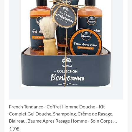
French Tendance - Coffret Homme Douche - Kit
Complet Gel Douche, Shampoing, Crème de Rasage,
Blaireau, Baume Apres Rasage Homme - Soin Corps,
Visage - Senteur Fraicheur Sport - Entretien Barbe
17€