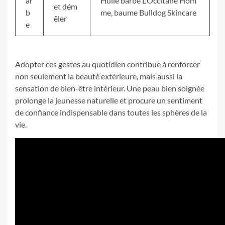
ar
Huile barbe L’Occitane Hom
et dém
b
me, baume Bulldog Skincare
êler
e
Adopter ces gestes au quotidien contribue à renforcer
non seulement la beauté extérieure, mais aussi la
sensation de bien-être intérieur. Une peau bien soignée
prolonge la jeunesse naturelle et procure un sentiment
de confiance indispensable dans toutes les sphères de la
vie.