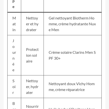
p
e
M
Nettoy
Gel nettoyant Biotherm Ho
at
er et hy
mme, crème hydratante Nux
in
drater
e Men
J
o
Protect
ur
Crème solaire Clarins Men S
ion sol
n
PF 30+
aire
é
e
S
Nettoy
Nettoyant doux Vichy Hom
oi
er, hydr
me, crème réparatrice
r
ater
B
Nourrir