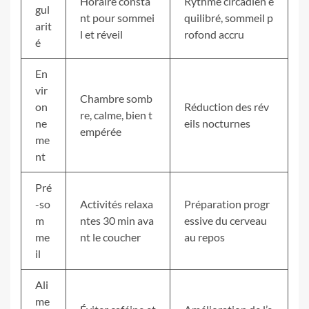
Horaire consta
Rythme circadien é
gul
nt pour sommei
quilibré, sommeil p
arit
l et réveil
rofond accru
é
En
vir
Chambre somb
on
Réduction des rév
re, calme, bien t
ne
eils nocturnes
empérée
me
nt
Pré
-so
Activités relaxa
Préparation progr
m
ntes 30 min ava
essive du cerveau
me
nt le coucher
au repos
il
Ali
me