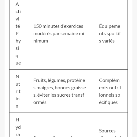
A
cti
vi
té
150 minutes d’exercices
Équipeme
P
modérés par semaine mi
nts sportif
hy
nimum
s variés
si
q
ue
N
Fruits, légumes, protéine
Complém
ut
s maigres, bonnes graisse
ents nutrit
rit
s, éviter les sucres transf
ionnels sp
io
ormés
écifiques
n
H
yd
Sources
ra