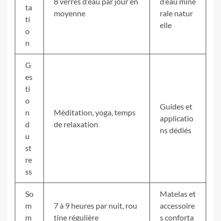
8 verres d’eau par jour en
d’eau miné
ta
moyenne
rale natur
ti
elle
o
n
G
es
ti
o
Guides et
n
Méditation, yoga, temps
applicatio
d
de relaxation
ns dédiés
u
st
re
ss
So
Matelas et
m
7 à 9 heures par nuit, rou
accessoire
m
tine régulière
s conforta