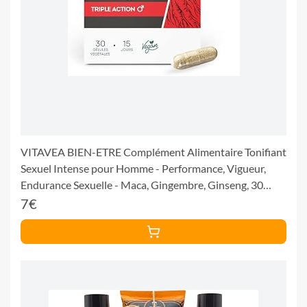
VITAVEA BIEN-ETRE Complément Alimentaire Tonifiant
Sexuel Intense pour Homme - Performance, Vigueur,
Endurance Sexuelle - Maca, Gingembre, Ginseng, 30
gélules - Cure de 15 jours - Fabriqué en France
7€