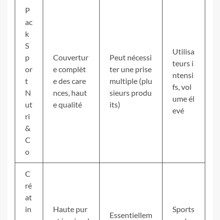
P
ac
k
S
Utilisa
p
Couvertur
Peut nécessi
teurs i
or
e complèt
ter une prise
ntensi
t
e des care
multiple (plu
fs, vol
N
nces, haut
sieurs produ
ume él
ut
e qualité
its)
evé
ri
&
C
o
C
ré
at
in
Haute pur
Sports
Essentiellem