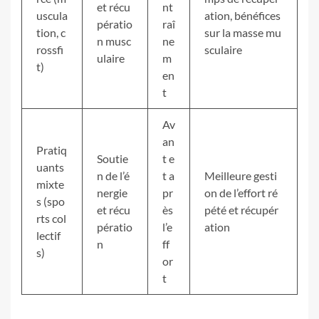
et récu
nt
uscula
ation, bénéfices
pératio
raî
tion, c
sur la masse mu
n musc
ne
rossfi
sculaire
ulaire
m
t)
en
t
Av
an
Pratiq
Soutie
t e
uants
n de l’é
t a
Meilleure gesti
mixte
nergie
pr
on de l’effort ré
s (spo
et récu
ès
pété et récupér
rts col
pératio
l’e
ation
lectif
n
ff
s)
or
t