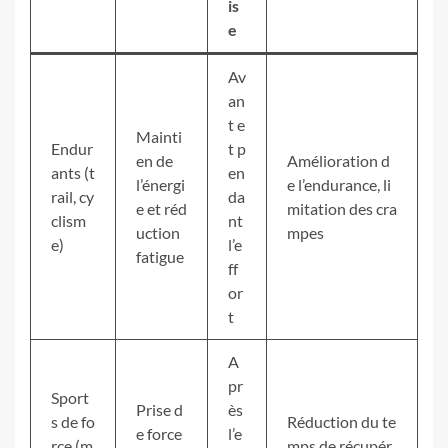
is
e
Av
an
t e
Mainti
Endur
t p
en de
Amélioration d
ants (t
en
l’énergi
e l’endurance, li
rail, cy
da
e et réd
mitation des cra
clism
nt
uction
mpes
e)
l’e
fatigue
ff
or
t
A
pr
Sport
Prise d
ès
s de fo
Réduction du te
e force
l’e
rce (m
mps de récupér