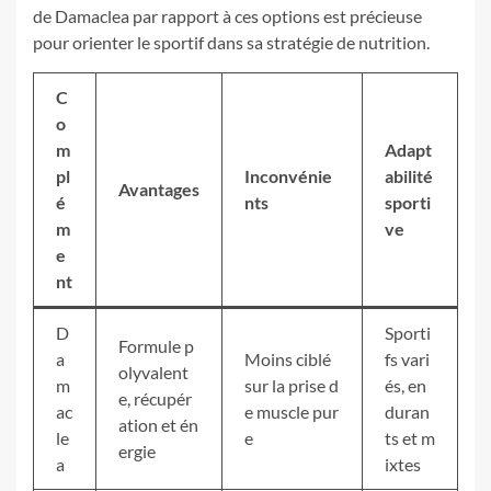
de Damaclea par rapport à ces options est précieuse
pour orienter le sportif dans sa stratégie de nutrition.
C
o
m
Adapt
pl
Inconvénie
abilité
Avantages
é
nts
sporti
m
ve
e
nt
D
Sporti
Formule p
a
Moins ciblé
fs vari
olyvalent
m
sur la prise d
és, en
e, récupér
ac
e muscle pur
duran
ation et én
le
e
ts et m
ergie
a
ixtes