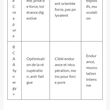
e
eté, prise d
explos
ent orientée
C
e force, tol
ifs, mu
force, pas po
re
érance dig
sculati
lyvalent
a
estive
on
p
ur
e
B
C
Endur
A
Optimisati
Ciblé endur
ance,
A
on de la ré
ance et récu
muscu
Sy
cupératio
pération, mo
lation
n
n, anti-fati
ins pour forc
intens
er
gue
e pure
ive
gy
+