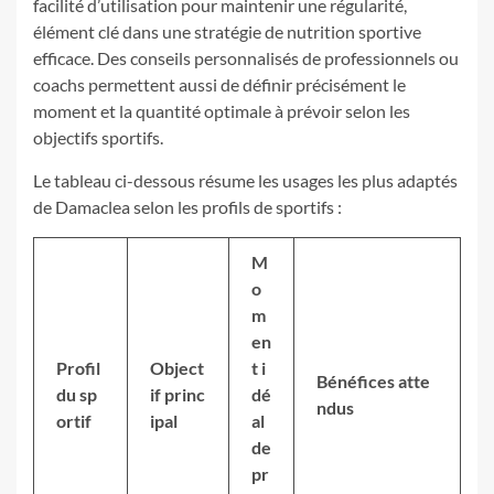
facilité d’utilisation pour maintenir une régularité,
élément clé dans une stratégie de nutrition sportive
efficace. Des conseils personnalisés de professionnels ou
coachs permettent aussi de définir précisément le
moment et la quantité optimale à prévoir selon les
objectifs sportifs.
Le tableau ci-dessous résume les usages les plus adaptés
de Damaclea selon les profils de sportifs :
M
o
m
en
Profil
Object
t i
Bénéfices atte
du sp
if princ
dé
ndus
ortif
ipal
al
de
pr