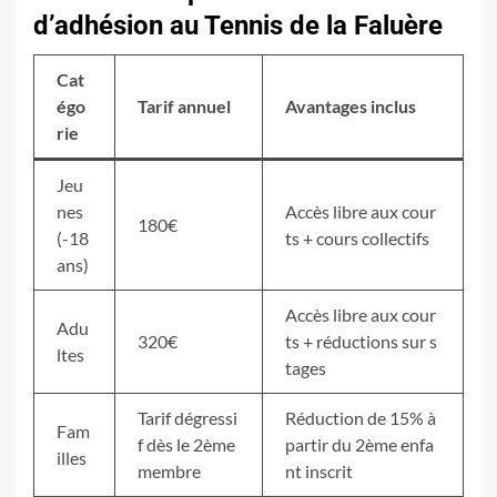
d’adhésion au Tennis de la Faluère
Cat
égo
Tarif annuel
Avantages inclus
rie
Jeu
nes
Accès libre aux cour
180€
(-18
ts + cours collectifs
ans)
Accès libre aux cour
Adu
320€
ts + réductions sur s
ltes
tages
Tarif dégressi
Réduction de 15% à
Fam
f dès le 2ème
partir du 2ème enfa
illes
membre
nt inscrit