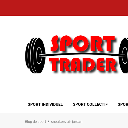
Aller
au
contenu
SPORT INDIVIDUEL
SPORT COLLECTIF
SPOR
Blog de sport
sneakers air jordan