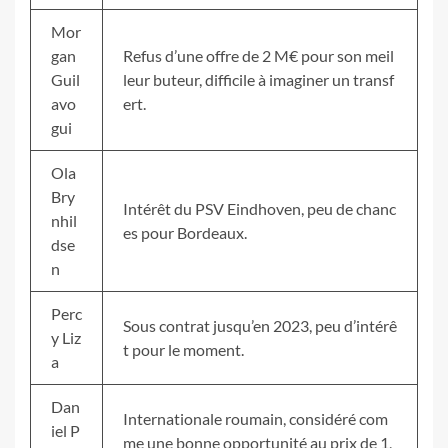
Mor
gan
Refus d’une offre de 2 M€ pour son meil
Guil
leur buteur, difficile à imaginer un transf
avo
ert.
gui
Ola
Bry
Intérêt du PSV Eindhoven, peu de chanc
nhil
es pour Bordeaux.
dse
n
Perc
Sous contrat jusqu’en 2023, peu d’intérê
y Liz
t pour le moment.
a
Dan
Internationale roumain, considéré com
iel P
me une bonne opportunité au prix de 1,