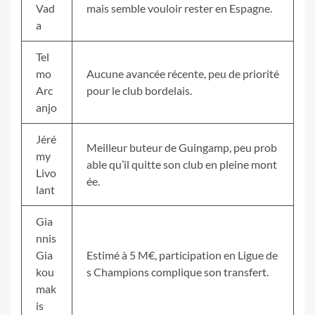
Vad
mais semble vouloir rester en Espagne.
a
Tel
mo
Aucune avancée récente, peu de priorité
Arc
pour le club bordelais.
anjo
Jéré
Meilleur buteur de Guingamp, peu prob
my
able qu’il quitte son club en pleine mont
Livo
ée.
lant
Gia
nnis
Gia
Estimé à 5 M€, participation en Ligue de
kou
s Champions complique son transfert.
mak
is