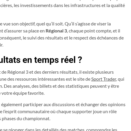
cières, les investissements dans les infrastructures et la qualité
vue son objectif, quel qu’il soit. Qu’il s’agisse de viser la
t d’assurer sa place en
Régional 3
, chaque point compte, et il
conséquent, le suivi des résultats et le respect des échéances de
r.
ultats en temps réel ?
t
de Régional 3 et des derniers résultats, il existe plusieurs
’une des ressources intéressantes est le site de
Sport Trader
, qui
. Des analyses, des billets et des statistiques peuvent y être
 votre équipe favorite.
 également participer aux discussions et échanger des opinions
ce l’esprit communautaire où chaque supporter joue un rôle
es phases du championnat.
 de se plonger dans les detaillés des matches, comprendre les