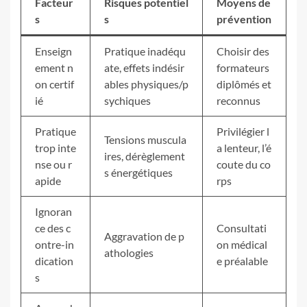
Facteur
Risques potentiel
Moyens de
s
s
prévention
Enseign
Pratique inadéqu
Choisir des
ement n
ate, effets indésir
formateurs
on certif
ables physiques/p
diplômés et
ié
sychiques
reconnus
Pratique
Privilégier l
Tensions muscula
trop inte
a lenteur, l’é
ires, dérèglement
nse ou r
coute du co
s énergétiques
apide
rps
Ignoran
ce des c
Consultati
Aggravation de p
ontre-in
on médical
athologies
dication
e préalable
s