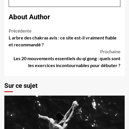
About Author
Navigation
Précédente
L arbre des chakras avis : ce site est-il vraiment fiable
d’article
et recommandé ?
Prochaine
Les 20 mouvements essentiels du qi gong : quels sont
les exercices incontournables pour débuter ?
Sur ce sujet