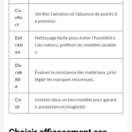
Co
Vérifier l’aération et l’absence de points d
nfo
e pression.
rt
Ent
Nettoyage facile pour éviter l’humidité e
reti
t les odeurs, préférer les modèles lavable
en
s.
Du
rab
Évaluer la résistance des matériaux, privi
ilit
légier les marques reconnues.
é
Co
Investir dans un bon modèle pour garant
ût
ir protection et longévité.