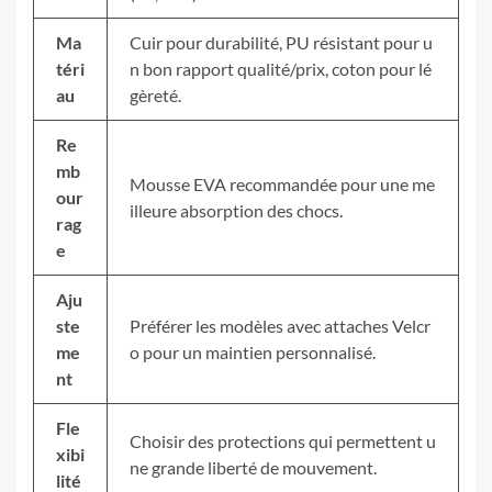
Ma
Cuir pour durabilité, PU résistant pour u
téri
n bon rapport qualité/prix, coton pour lé
au
gèreté.
Re
mb
Mousse EVA recommandée pour une me
our
illeure absorption des chocs.
rag
e
Aju
ste
Préférer les modèles avec attaches Velcr
me
o pour un maintien personnalisé.
nt
Fle
Choisir des protections qui permettent u
xibi
ne grande liberté de mouvement.
lité