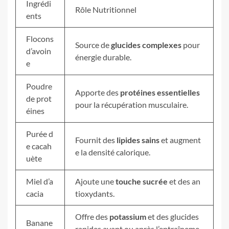
Ingrédi
Rôle Nutritionnel
ents
Flocons
Source de
glucides complexes
pour
d’avoin
énergie durable.
e
Poudre
Apporte des
protéines essentielles
de prot
pour la récupération musculaire.
éines
Purée d
Fournit des
lipides sains
et augment
e cacah
e la densité calorique.
uète
Miel d’a
Ajoute une
touche sucrée
et des an
cacia
tioxydants.
Offre des
potassium
et des glucides
Banane
rapides avant ou après l’entraîneme