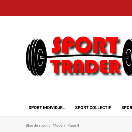
Aller
au
contenu
SPORT INDIVIDUEL
SPORT COLLECTIF
SPOR
Blog de sport
Mode
Page 4