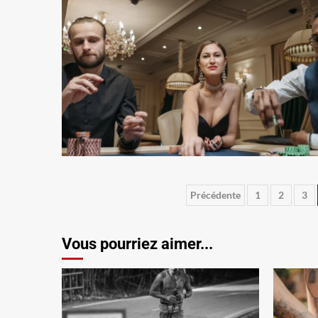
Pagination
Précédente
1
2
3
des
Vous pourriez aimer...
publications