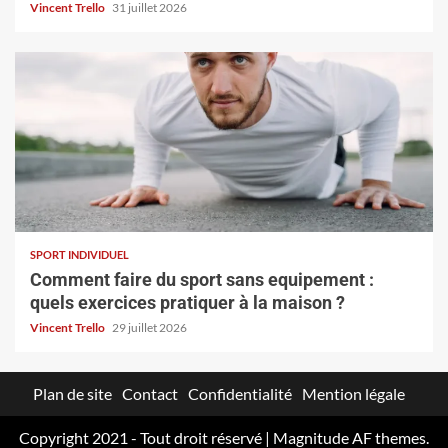
Vincent Trello
31 juillet 2026
SPORT INDIVIDUEL
Comment faire du sport sans equipement :
quels exercices pratiquer à la maison ?
Vincent Trello
29 juillet 2026
Plan de site
Contact
Confidentialité
Mention légale
Copyright 2021 - Tout droit réservé
|
Magnitude
AF themes.