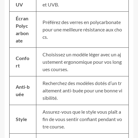
UV
et UVB.
Écran
Préférez des verres en polycarbonate
Polyc
pour une meilleure résistance aux cho
arbon
cs.
ate
Choisissez un modèle léger avec un aj
Confo
ustement ergonomique pour vos long
rt
ues courses.
Recherchez des modèles dotés d’un tr
Anti-b
aitement anti-buée pour une bonne vi
uée
sibilité.
Assurez-vous que le style vous plaît a
Style
fin de vous sentir confiant pendant vo
tre course.