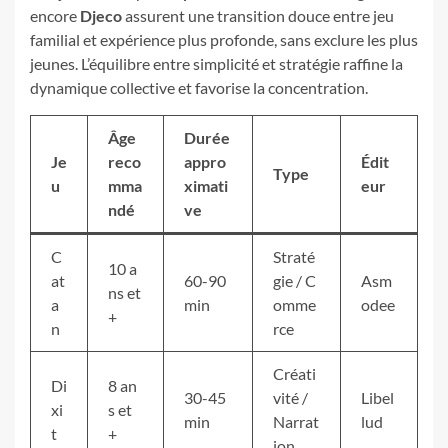
encore
Djeco
assurent une transition douce entre jeu
familial et expérience plus profonde, sans exclure les plus
jeunes. L’équilibre entre simplicité et stratégie raffine la
dynamique collective et favorise la concentration.
Âge
Durée
Je
reco
appro
Édit
Type
u
mma
ximati
eur
ndé
ve
C
Straté
10 a
at
60-90
gie / C
Asm
ns et
a
min
omme
odee
+
n
rce
Créati
Di
8 an
30-45
vité /
Libel
xi
s et
min
Narrat
lud
t
+
ion