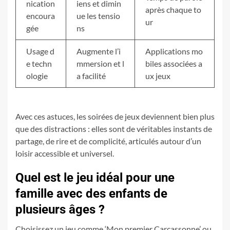
nication
iens et dimin
après chaque to
encoura
ue les tensio
ur
gée
ns
Usage d
Augmente l’i
Applications mo
e techn
mmersion et l
biles associées a
ologie
a facilité
ux jeux
Avec ces astuces, les soirées de jeux deviennent bien plus
que des distractions : elles sont de véritables instants de
partage, de rire et de complicité, articulés autour d’un
loisir accessible et universel.
Quel est le jeu idéal pour une
famille avec des enfants de
plusieurs âges ?
Choisissez un jeu comme ‘Mon premier Carcassonne’ ou