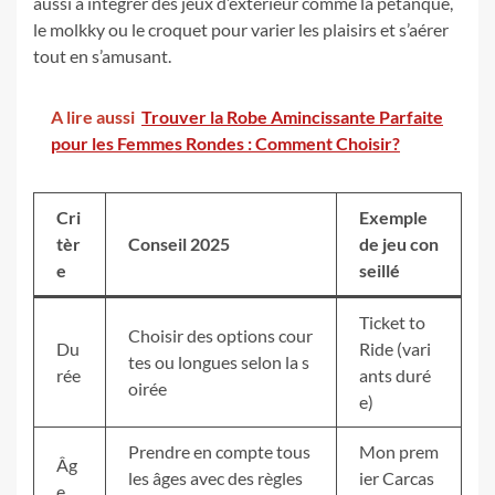
aussi à intégrer des jeux d’extérieur comme la pétanque,
le molkky ou le croquet pour varier les plaisirs et s’aérer
tout en s’amusant.
A lire aussi
Trouver la Robe Amincissante Parfaite
pour les Femmes Rondes : Comment Choisir?
Cri
Exemple
tèr
Conseil 2025
de jeu con
e
seillé
Ticket to
Choisir des options cour
Du
Ride (vari
tes ou longues selon la s
rée
ants duré
oirée
e)
Prendre en compte tous
Mon prem
Âg
les âges avec des règles
ier Carcas
e