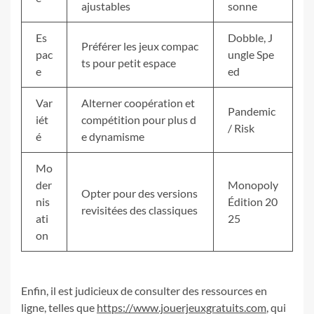
ajustables
sonne
Es
Dobble, J
Préférer les jeux compac
pac
ungle Spe
ts pour petit espace
e
ed
Var
Alterner coopération et
Pandemic
iét
compétition pour plus d
/ Risk
é
e dynamisme
Mo
der
Monopoly
Opter pour des versions
nis
Édition 20
revisitées des classiques
ati
25
on
Enfin, il est judicieux de consulter des ressources en
ligne, telles que
https://www.jouerjeuxgratuits.com
, qui