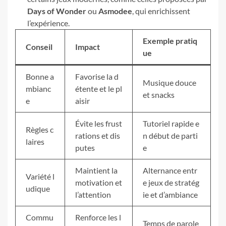
Days of Wonder
ou
Asmodee
, qui enrichissent
l’expérience.
Exemple pratiq
Conseil
Impact
ue
Bonne a
Favorise la d
Musique douce
mbianc
étente et le pl
et snacks
e
aisir
Évite les frust
Tutoriel rapide e
Règles c
rations et dis
n début de parti
laires
putes
e
Maintient la
Alternance entr
Variété l
motivation et
e jeux de stratég
udique
l’attention
ie et d’ambiance
Commu
Renforce les l
Temps de parole