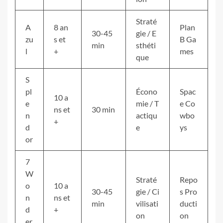
Straté
A
8 an
Plan
30-45
gie / E
zu
s et
B Ga
min
sthéti
l
+
mes
que
S
pl
Écono
Spac
10 a
e
mie / T
e Co
ns et
30 min
n
actiqu
wbo
+
d
e
ys
or
7
W
Straté
Repo
o
10 a
30-45
gie / Ci
s Pro
n
ns et
min
vilisati
ducti
d
+
on
on
er