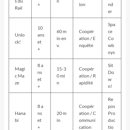
s du
n
+
ion
nd
Rail
er
Spa
10
60 m
Coopér
ce
Unlo
ans
in en
ation / E
Co
ck!
et
v.
nquête
wb
+
oys
8 a
Sit
Magi
15-3
Coopér
ns
Do
c Ma
0 mi
ation / R
et
w
ze
n
apidité
+
n!
Re
8 a
Coopér
pos
Hana
ns
20 m
ation / C
Pro
bi
et
in
ommuni
duc
+
cation
tio