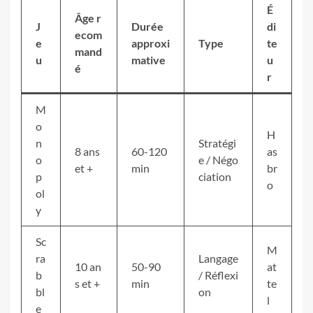
É
Âge r
J
Durée
di
ecom
e
approxi
Type
te
mand
u
mative
u
é
r
M
o
H
n
Stratégi
8 ans
60-120
as
o
e / Négo
et +
min
br
p
ciation
o
ol
y
Sc
M
ra
Langage
10 an
50-90
at
b
/ Réflexi
s et +
min
te
bl
on
l
e