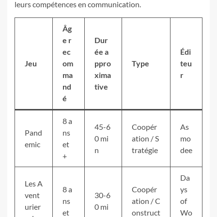
leurs compétences en communication.
Âg
e r
Dur
ec
ée a
Édi
Jeu
om
ppro
Type
teu
ma
xima
r
nd
tive
é
8 a
45-6
Coopér
As
Pand
ns
0 mi
ation / S
mo
emic
et
n
tratégie
dee
+
Da
Les A
8 a
Coopér
ys
vent
30-6
ns
ation / C
of
urier
0 mi
et
onstruct
Wo