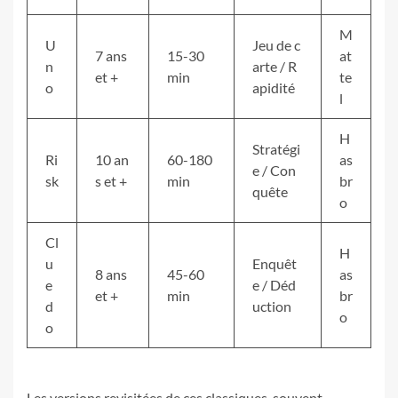
M
U
Jeu de c
7 ans
15-30
at
n
arte / R
et +
min
te
o
apidité
l
H
Stratégi
Ri
10 an
60-180
as
e / Con
sk
s et +
min
br
quête
o
Cl
H
u
Enquêt
8 ans
45-60
as
e
e / Déd
et +
min
br
d
uction
o
o
Les versions revisitées de ces classiques, souvent