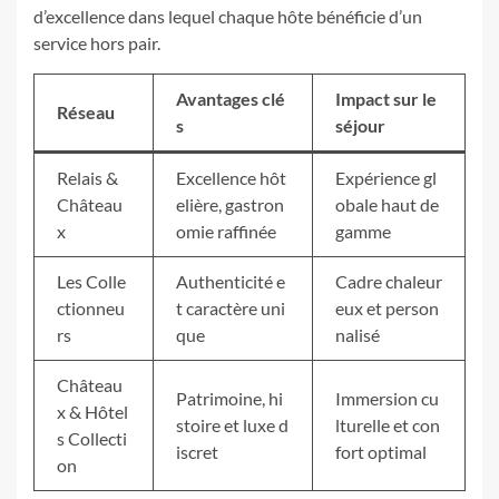
d’excellence dans lequel chaque hôte bénéficie d’un
service hors pair.
Avantages clé
Impact sur le
Réseau
s
séjour
Relais &
Excellence hôt
Expérience gl
Château
elière, gastron
obale haut de
x
omie raffinée
gamme
Les Colle
Authenticité e
Cadre chaleur
ctionneu
t caractère uni
eux et person
rs
que
nalisé
Château
Patrimoine, hi
Immersion cu
x & Hôtel
stoire et luxe d
lturelle et con
s Collecti
iscret
fort optimal
on