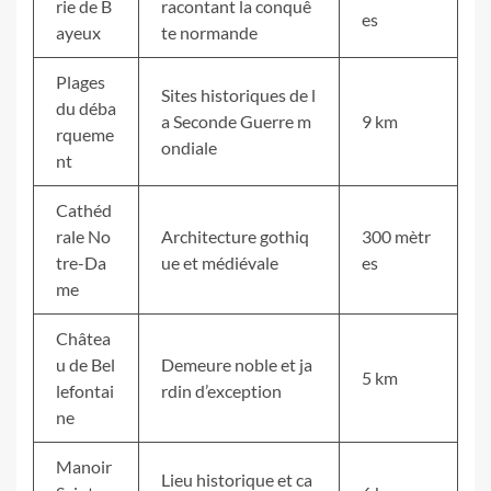
rie de B
racontant la conquê
es
ayeux
te normande
Plages
Sites historiques de l
du déba
a Seconde Guerre m
9 km
rqueme
ondiale
nt
Cathéd
rale No
Architecture gothiq
300 mètr
tre-Da
ue et médiévale
es
me
Châtea
u de Bel
Demeure noble et ja
5 km
lefontai
rdin d’exception
ne
Manoir
Lieu historique et ca