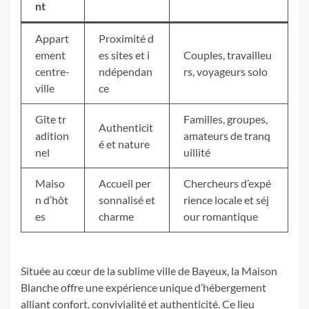
nt
Appart
Proximité d
ement
es sites et i
Couples, travailleu
centre-
ndépendan
rs, voyageurs solo
ville
ce
Gîte tr
Familles, groupes,
Authenticit
adition
amateurs de tranq
é et nature
nel
uillité
Maiso
Accueil per
Chercheurs d’expé
n d’hôt
sonnalisé et
rience locale et séj
es
charme
our romantique
Située au cœur de la sublime ville de Bayeux, la Maison
Blanche offre une expérience unique d’hébergement
alliant confort, convivialité et authenticité. Ce lieu