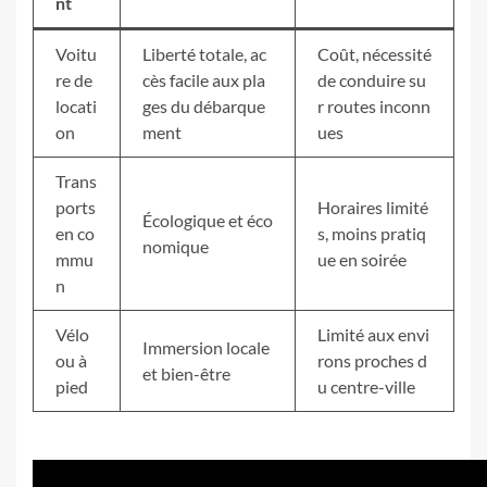
nt
Voitu
Liberté totale, ac
Coût, nécessité
re de
cès facile aux pla
de conduire su
locati
ges du débarque
r routes inconn
on
ment
ues
Trans
ports
Horaires limité
Écologique et éco
en co
s, moins pratiq
nomique
mmu
ue en soirée
n
Vélo
Limité aux envi
Immersion locale
ou à
rons proches d
et bien-être
pied
u centre-ville