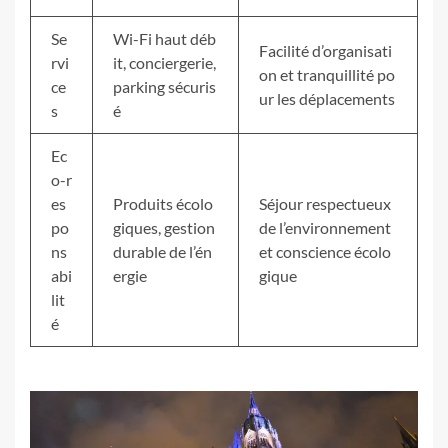
Se
Wi-Fi haut déb
Facilité d’organisati
rvi
it, conciergerie,
on et tranquillité po
ce
parking sécuris
ur les déplacements
s
é
Ec
o-r
es
Produits écolo
Séjour respectueux
po
giques, gestion
de l’environnement
ns
durable de l’én
et conscience écolo
abi
ergie
gique
lit
é