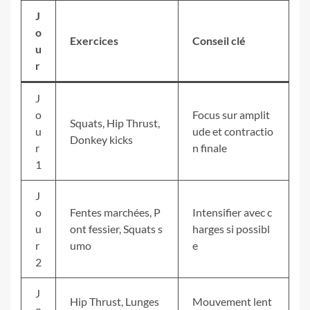
J
o
Exercices
Conseil clé
u
r
J
o
Focus sur amplit
Squats, Hip Thrust,
u
ude et contractio
Donkey kicks
r
n finale
1
J
o
Fentes marchées, P
Intensifier avec c
u
ont fessier, Squats s
harges si possibl
r
umo
e
2
J
Hip Thrust, Lunges
Mouvement lent
o