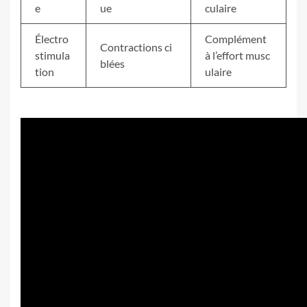
e
ue
culaire
Électro
Complément
Contractions ci
stimula
à l’effort musc
blées
tion
ulaire