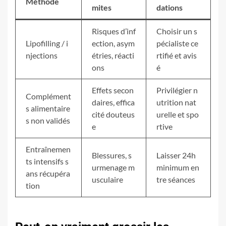
Méthode
mites
dations
Risques d’inf
Choisir un s
Lipofilling / i
ection, asym
pécialiste ce
njections
étries, réacti
rtifié et avis
ons
é
Effets secon
Privilégier n
Complément
daires, effica
utrition nat
s alimentaire
cité douteus
urelle et spo
s non validés
e
rtive
Entraînemen
Blessures, s
Laisser 24h
ts intensifs s
urmenage m
minimum en
ans récupéra
usculaire
tre séances
tion