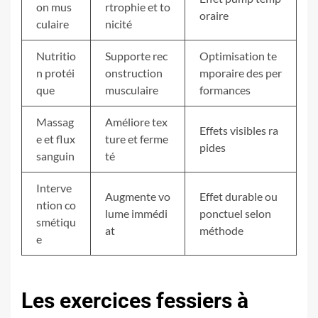
on mus
rtrophie et to
oraire
culaire
nicité
Nutritio
Supporte rec
Optimisation te
n protéi
onstruction
mporaire des per
que
musculaire
formances
Massag
Améliore tex
Effets visibles ra
e et flux
ture et ferme
pides
sanguin
té
Interve
Augmente vo
Effet durable ou
ntion co
lume immédi
ponctuel selon
smétiqu
at
méthode
e
Les exercices fessiers à