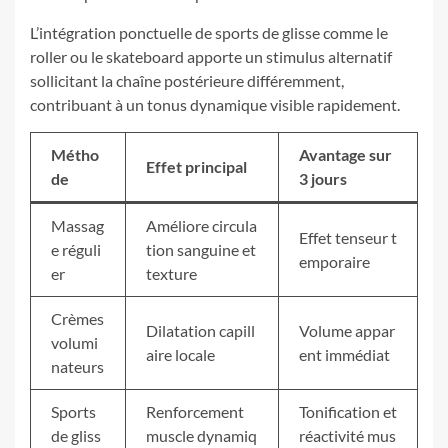
L’intégration ponctuelle de sports de glisse comme le
roller ou le skateboard apporte un stimulus alternatif
sollicitant la chaîne postérieure différemment,
contribuant à un tonus dynamique visible rapidement.
Métho
Avantage sur
Effet principal
de
3 jours
Massag
Améliore circula
Effet tenseur t
e réguli
tion sanguine et
emporaire
er
texture
Crèmes
Dilatation capill
Volume appar
volumi
aire locale
ent immédiat
nateurs
Sports
Renforcement
Tonification et
de gliss
muscle dynamiq
réactivité mus