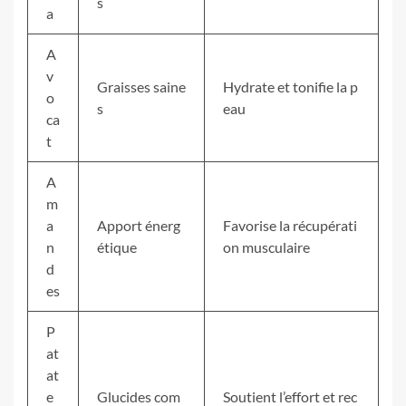
s
a
A
v
Graisses saine
Hydrate et tonifie la p
o
s
eau
ca
t
A
m
a
Apport énerg
Favorise la récupérati
n
étique
on musculaire
d
es
P
at
at
e
Glucides com
Soutient l’effort et rec