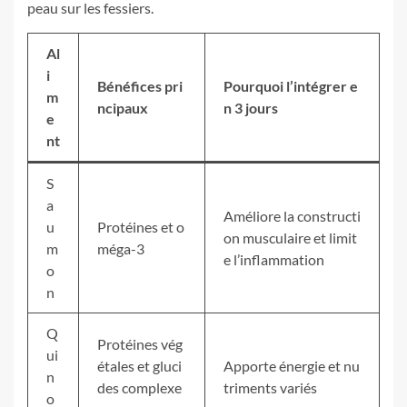
peau sur les fessiers.
Al
i
Bénéfices pri
Pourquoi l’intégrer e
m
ncipaux
n 3 jours
e
nt
S
a
Améliore la constructi
u
Protéines et o
on musculaire et limit
m
méga-3
e l’inflammation
o
n
Q
Protéines vég
ui
étales et gluci
Apporte énergie et nu
n
des complexe
triments variés
o