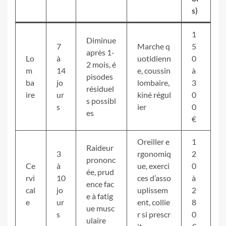
s)
1
Diminue
7
Marche q
5
après 1-
Lo
à
uotidienn
0
2 mois, é
m
14
e, coussin
à
pisodes
ba
jo
lombaire,
3
résiduel
ire
ur
kiné régul
0
s possibl
s
ier
0
es
€
Oreiller e
1
Raideur
3
rgonomiq
2
prononc
Ce
à
ue, exerci
0
ée, prud
rvi
10
ces d’asso
à
ence fac
cal
jo
uplissem
2
e à fatig
e
ur
ent, collie
8
ue musc
s
r si prescr
0
ulaire