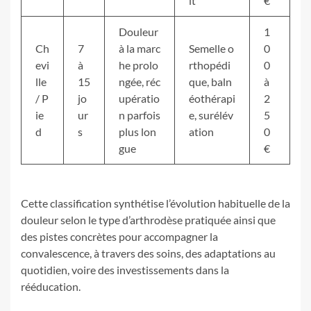
it
€
Douleur
1
Ch
7
à la marc
Semelle o
0
evi
à
he prolo
rthopédi
0
lle
15
ngée, réc
que, baln
à
/ P
jo
upératio
éothérapi
2
ie
ur
n parfois
e, surélév
5
d
s
plus lon
ation
0
gue
€
Cette classification synthétise l’évolution habituelle de la
douleur selon le type d’arthrodèse pratiquée ainsi que
des pistes concrètes pour accompagner la
convalescence, à travers des soins, des adaptations au
quotidien, voire des investissements dans la
rééducation.