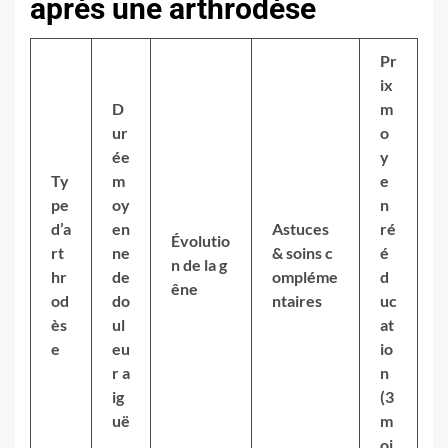
après une arthrodèse
Pr
ix
D
m
ur
o
ée
y
Ty
m
e
pe
oy
n
d’a
en
Astuces
ré
Évolutio
rt
ne
& soins c
é
n de la g
hr
de
ompléme
d
êne
od
do
ntaires
uc
ès
ul
at
e
eu
io
r a
n
ig
(3
uë
m
oi