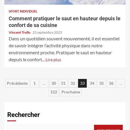
SPORT INDIVIDUEL
Comment pratiquer le saut en hauteur depuis le
confort de sa cuisine
Vincent Trello
25 septembre 2025
Dans un quotidien souvent mouvementé, il est essentiel
de savoir intégrer l’activité physique dans notre
environnement proche. Pratiquer le saut en hauteur
depuis le confort...
Lire plus
Pagination
Précédente
1
…
30
31
32
33
34
35
36
…
122
Prochaine
des
publications
Rechercher