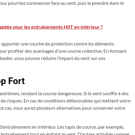
 vous pourriez commencer face au vent, puis le prendre dans le
daptée pour les entraînements HIIT en intérieur ?
 apporter une couche de protection contre les éléments.
our profiter des avantages d’une course collective. En formant
leader, vous pouvez réduire l’impact du vent sur vos
p Fort
 extrêmes, rendant la course dangereuse. Si le vent souffle à des
e de risques. En cas de conditions défavorables qui mettent votre
ns ce cas, vous aurez plusieurs alternatives pour conserver votre
d’entraînement en intérieur. Les tapis de course, par exemple,
e l’entraînement tout en évitant le vent. D’autres activités comme