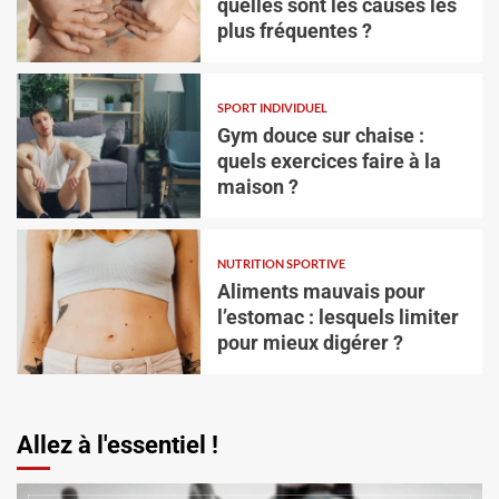
quelles sont les causes les
plus fréquentes ?
SPORT INDIVIDUEL
Gym douce sur chaise :
quels exercices faire à la
maison ?
SPORT INDIVIDUEL
Gym douce sur chaise : quels exercices faire à
la maison ?
NUTRITION SPORTIVE
Aliments mauvais pour
Vincent Trello
3 août 2026
l’estomac : lesquels limiter
pour mieux digérer ?
Allez à l'essentiel !