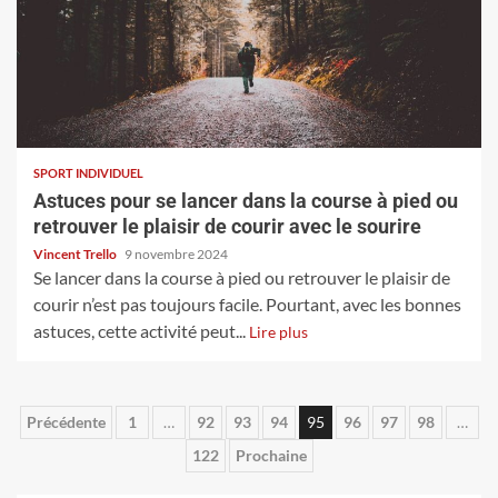
SPORT INDIVIDUEL
Astuces pour se lancer dans la course à pied ou
retrouver le plaisir de courir avec le sourire
Vincent Trello
9 novembre 2024
Se lancer dans la course à pied ou retrouver le plaisir de
courir n’est pas toujours facile. Pourtant, avec les bonnes
astuces, cette activité peut...
Lire plus
Pagination
Précédente
1
…
92
93
94
95
96
97
98
…
122
Prochaine
des