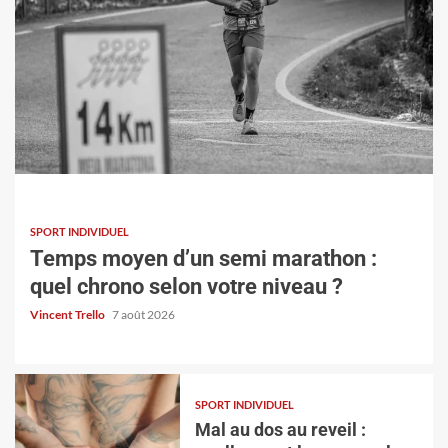
SPORT INDIVIDUEL
SPORT INDIVIDUEL
Mal au dos au reveil : quelles sont les causes
Temps moyen d’un semi marathon :
les plus fréquentes ?
quel chrono selon votre niveau ?
Vincent Trello
5 août 2026
Vincent Trello
7 août 2026
SPORT INDIVIDUEL
Mal au dos au reveil :