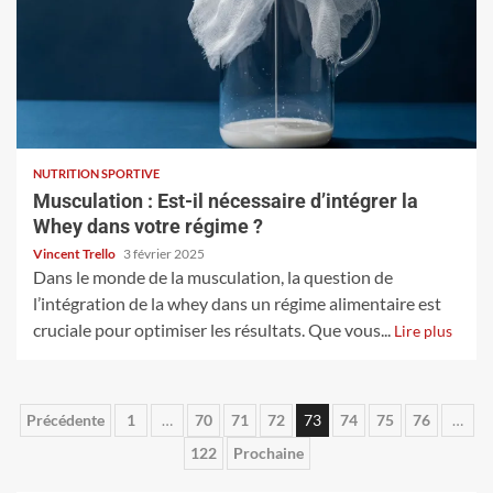
NUTRITION SPORTIVE
Musculation : Est-il nécessaire d’intégrer la
Whey dans votre régime ?
Vincent Trello
3 février 2025
Dans le monde de la musculation, la question de
l’intégration de la whey dans un régime alimentaire est
cruciale pour optimiser les résultats. Que vous...
Lire plus
Pagination
Précédente
1
…
70
71
72
73
74
75
76
…
122
Prochaine
des