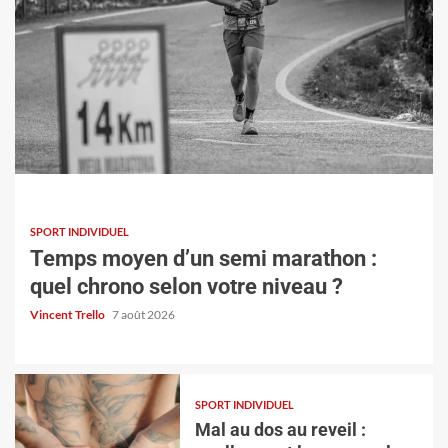
SPORT INDIVIDUEL
SPORT INDIVIDUEL
Mal au dos au reveil : quelles sont les causes
Temps moyen d’un semi marathon :
les plus fréquentes ?
quel chrono selon votre niveau ?
Vincent Trello
5 août 2026
Vincent Trello
7 août 2026
SPORT INDIVIDUEL
Mal au dos au reveil :