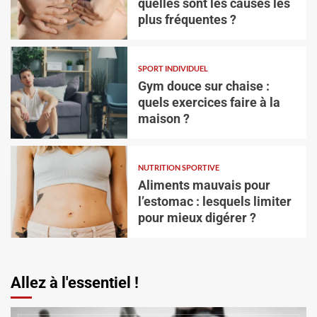
quelles sont les causes les
plus fréquentes ?
SPORT INDIVIDUEL
Gym douce sur chaise :
quels exercices faire à la
maison ?
SPORT INDIVIDUEL
Gym douce sur chaise : quels exercices faire à
la maison ?
NUTRITION SPORTIVE
Aliments mauvais pour
Vincent Trello
3 août 2026
l’estomac : lesquels limiter
pour mieux digérer ?
Allez à l'essentiel !