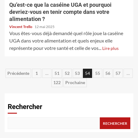
Qu’est-ce que la caséine UGA et pourquoi
devriez-vous en tenir compte dans votre
alimentation ?
Vincent Trello
12 mai 2025
Vous êtes-vous déjà demandé quel rôle joue la caséine
UGA dans votre alimentation et quels enjeux elle
représente pour votre santé et celle de vos...
Lire plus
Pagination
Précédente
1
…
51
52
53
54
55
56
57
…
122
Prochaine
des
publications
Rechercher
RECHERCHER