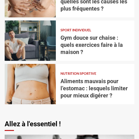
quelles sont les causes les
plus fréquentes ?
SPORT INDIVIDUEL
Gym douce sur chaise :
quels exercices faire à la
maison ?
SPORT INDIVIDUEL
Gym douce sur chaise : quels exercices faire à
la maison ?
NUTRITION SPORTIVE
Aliments mauvais pour
Vincent Trello
3 août 2026
l’estomac : lesquels limiter
pour mieux digérer ?
Allez à l'essentiel !