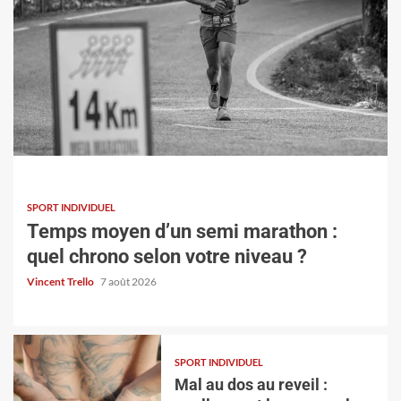
SPORT INDIVIDUEL
SPORT INDIVIDUEL
Mal au dos au reveil : quelles sont les causes
Temps moyen d’un semi marathon :
les plus fréquentes ?
quel chrono selon votre niveau ?
Vincent Trello
5 août 2026
Vincent Trello
7 août 2026
SPORT INDIVIDUEL
Mal au dos au reveil :