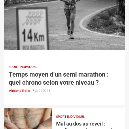
SPORT INDIVIDUEL
SPORT INDIVIDUEL
Mal au dos au reveil : quelles sont les causes
Temps moyen d’un semi marathon :
les plus fréquentes ?
quel chrono selon votre niveau ?
Vincent Trello
5 août 2026
Vincent Trello
7 août 2026
SPORT INDIVIDUEL
Mal au dos au reveil :