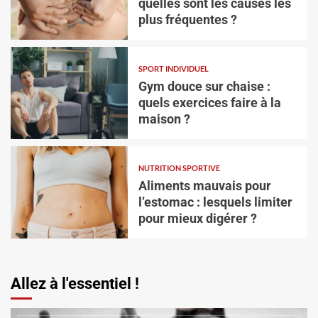
quelles sont les causes les
plus fréquentes ?
SPORT INDIVIDUEL
Gym douce sur chaise :
quels exercices faire à la
maison ?
SPORT INDIVIDUEL
Gym douce sur chaise : quels exercices faire à
la maison ?
NUTRITION SPORTIVE
Aliments mauvais pour
Vincent Trello
3 août 2026
l’estomac : lesquels limiter
pour mieux digérer ?
Allez à l'essentiel !