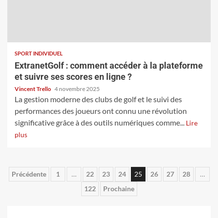
SPORT INDIVIDUEL
ExtranetGolf : comment accéder à la plateforme
et suivre ses scores en ligne ?
Vincent Trello
4 novembre 2025
La gestion moderne des clubs de golf et le suivi des
performances des joueurs ont connu une révolution
significative grâce à des outils numériques comme...
Lire
plus
Pagination
Précédente
1
…
22
23
24
25
26
27
28
…
122
Prochaine
des
publications