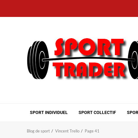
Aller
au
contenu
SPORT INDIVIDUEL
SPORT COLLECTIF
SPOR
Blog de sport
Vincent Trello
Page 41