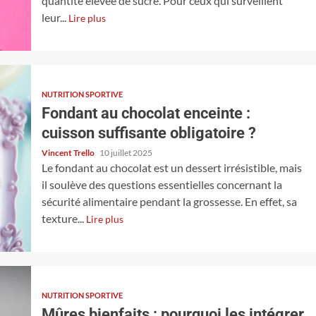
quantité élevée de sucre. Pour ceux qui surveillent
leur...
Lire plus
NUTRITION SPORTIVE
Fondant au chocolat enceinte :
cuisson suffisante obligatoire ?
Vincent Trello
10 juillet 2025
Le fondant au chocolat est un dessert irrésistible, mais
il soulève des questions essentielles concernant la
sécurité alimentaire pendant la grossesse. En effet, sa
texture...
Lire plus
NUTRITION SPORTIVE
Mûres bienfaits : pourquoi les intégrer