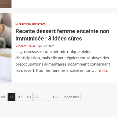
NUTRITION SPORTIVE
Recette dessert femme enceinte non
immunisée : 3 idées sûres
Vincent Trello
8 juillet 2025
La grossesse est une période unique pleine
d’anticipation, mais elle peut également soulever des
préoccupations alimentaires, notamment concernant
les dessert. Pour les femmes enceintes non...
Lire plus
40
41
42
43
44
…
122
Prochaine