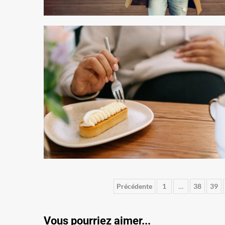
Pagination
Précédente
1
…
38
39
des
Vous pourriez aimer...