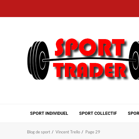
Aller
au
contenu
SPORT INDIVIDUEL
SPORT COLLECTIF
SPOR
Blog de sport
Vincent Trello
Page 29