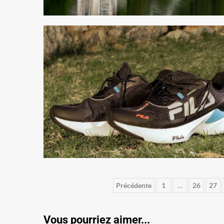
Pagination
Précédente
1
…
26
27
des
Vous pourriez aimer...